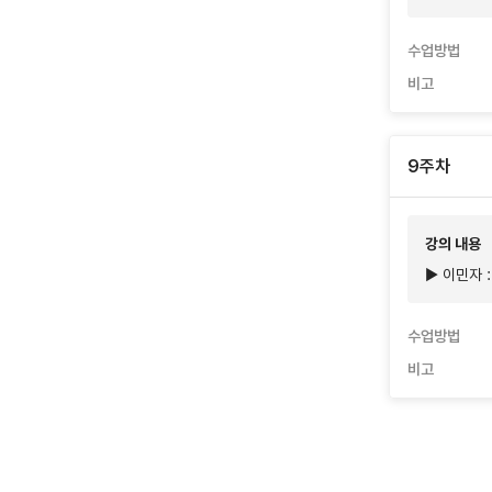
수업방법
비고
9주차
강의 내용
▶ 이민자 :
수업방법
비고