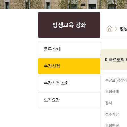
평생교육 강좌
평생
등록 안내
미국으로의 
수강신청
수강료(정상가
수강신청 조회
모집상태
모집요강
강사
접수기간
모집인원