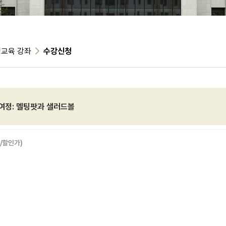
교육 강좌
수강신청
여정: 멜팅팟과 샐러드볼
/할인가)